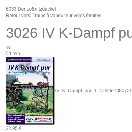
6033 Der Lößnitzdackel
Retour vers: Trains à vapeur sur voies étroites
3026 IV K-Dampf pu
54 min
IV_K_Dampf_pur_1_4a6f0e738073f.
22,95 €