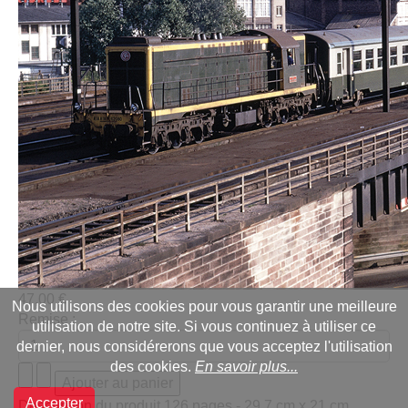
47,00 €
Nous utilisons des cookies pour vous garantir une meilleure
Remise :
utilisation de notre site. Si vous continuez à utiliser ce
dernier, nous considérerons que vous acceptez l'utilisation
des cookies.
En savoir plus...
Accepter
Description du produit
126 pages - 29,7 cm x 21 cm