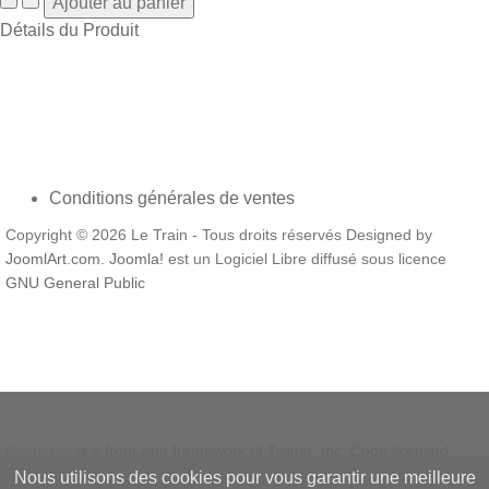
Détails du Produit
Conditions générales de ventes
Copyright © 2026 Le Train - Tous droits réservés Designed by
JoomlArt.com
.
Joomla!
est un Logiciel Libre diffusé sous licence
GNU General Public
Bootstrap
is a front-end framework of Twitter, Inc. Code licensed
under
MIT License.
Nous utilisons des cookies pour vous garantir une meilleure