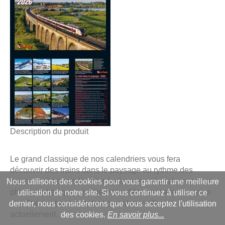
Description du produit
Le grand classique de nos calendriers vous fera
découvrir des trains dans le paysage au rythme des
saisons... à travers les plus belles vues réalisées par des
Nous utilisons des cookies pour vous garantir une meilleure
photographes qui coopèrent régulièrement avec la revue
utilisation de notre site. Si vous continuez à utiliser ce
«Le Train» et qui comptent parmiles meilleurs
dernier, nous considérerons que vous acceptez l'utilisation
actuellement.
des cookies.
En savoir plus...