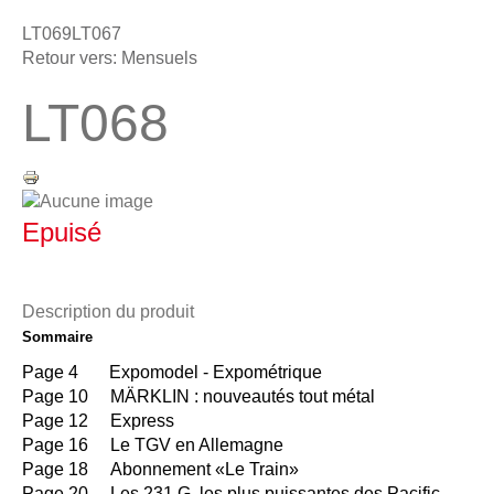
LT069
LT067
Retour vers: Mensuels
LT068
Epuisé
Description du produit
Sommaire
Page 4 Expomodel - Expométrique
Page 10 MÄRKLIN : nouveautés tout métal
Page 12 Express
Page 16 Le TGV en Allemagne
Page 18 Abonnement «Le Train»
Page 20 Les 231 G, les plus puissantes des Pacific