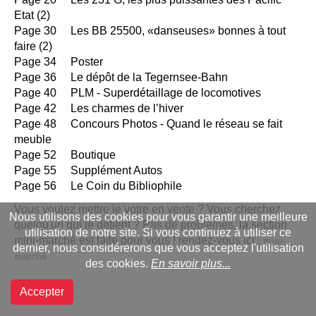
Etat (2)
Page 30 Les BB 25500, «danseuses» bonnes à tout
faire (2)
Page 34 Poster
Page 36 Le dépôt de la Tegernsee-Bahn
Page 40 PLM - Superdétaillage de locomotives
Page 42 Les charmes de l’hiver
Page 48 Concours Photos - Quand le réseau se fait
meuble
Page 52 Boutique
Page 55 Supplément Autos
Page 56 Le Coin du Bibliophile
Vous voulez mettre le votre en vente ? Vous cherchez
Nous utilisons des cookies pour vous garantir une meilleure
quelqu'un qui le détient ? Pas de problèmes, la section
utilisation de notre site. Si vous continuez à utiliser ce
mini-marché est faite pour vous ! rendez-vous ici :
mini-
dernier, nous considérerons que vous acceptez l'utilisation
marché
des cookies.
En savoir plus...
Accepter