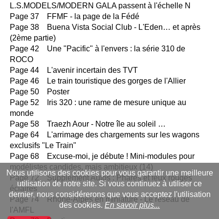
L.S.MODELS/MODERN GALA passent à l'échelle N
Page 37 FFMF - la page de la Fédé
Page 38 Buena Vista Social Club - L'Eden… et après
(2ème partie)
Page 42 Une "Pacific" à l'envers : la série 310 de
ROCO
Page 44 L'avenir incertain des TVT
Page 46 Le train touristique des gorges de l'Allier
Page 50 Poster
Page 52 Iris 320 : une rame de mesure unique au
monde
Page 58 Traezh Aour - Notre île au soleil …
Page 64 L'arrimage des chargements sur les wagons
exclusifs "Le Train"
Page 68 Excuse-moi, je débute ! Mini-modules pour
modélistes candides, mais ambitieux (14)
Nous utilisons des cookies pour vous garantir une meilleure
Page 72 Supplément Autos : Phares et feux rouges
utilisation de notre site. Si vous continuez à utiliser ce
éclairés
dernier, nous considérerons que vous acceptez l'utilisation
Page 74 Rhône-Alpes en miniature - Le réseau de
des cookies.
En savoir plus...
l'AMFL