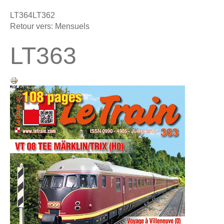
LT364
LT362
Retour vers: Mensuels
LT363