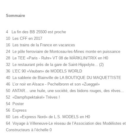
Sommaire
4 La fin des BB 25500 est proche
10 Les CFF en 2017
16 Les trains de la France en vacances
24 Le pôle ferroviaire de Montceau-les-Mines monte en puissance
28 Le TEE «Paris - Ruhr» VT 08 de MÄRKLIN/TRIX en H0
32 Le restaurant près de la gare de Saint-Hippolyte... (2)
36 L’EC 90 «Vauban» de MODELS WORLD
40 La sablerie de Blainville de LA BOUTIQUE DU MAQUETTISTE
46 L’or noir en Alsace - Pechelbronn et son «Zueggel»
50 ANTAR... une huile, une société, des bidons rouges, des rêves...
52 «Dampfspektakel» Trèves !
54 Poster
56 Express
60 Les «Express Nord» de L.S. MODELS en H0
64 Voyage à Villeneuve-Le réseau de l’Association des Modélistes et
Constructeurs à l’échelle 0