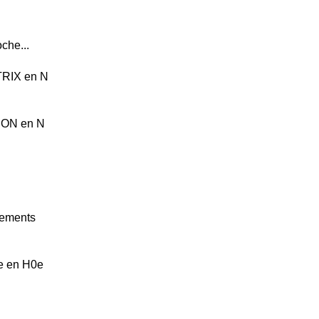
oche...
TRIX en N
ION en N
gements
te en H0e