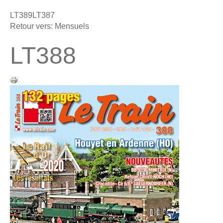
LT389
LT387
Retour vers: Mensuels
LT388