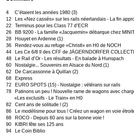
4 C’étaient les années 1980 (3)
12 Les «Nez cassés» sur les rails néerlandais - La fin appr
22 Terminus pour les Class 77 d’ECR
26 BB 9200 - La famille «Jacquemin» débarque chez MINI
28 Houyet en Ardenne (1)
36 Rendez-vous au refuge «Christl» en H0 de NOCH
44 Les Ce 6/8 II des CFF de JÄGERNDORFER COLLECT
48 Le Rail d’Or - Les résultats - En balade à Hunspach
60 Nostalgie... Souvenirs en Alsace du Nord (1)
62 De Carcassonne à Quillan (2)
68 Express
72 EURO SPOTS (15) - Nostalgie : vétérans sur rails
78 Patinons un peu ! Nouvelle rame de wagons avec char
«Les exclusifs - Le Train» en H0
82 Cent ans de solitude ! (2)
86 Le modélisme pour tous ! Créez un wagon en voie étroi
88 ROCO - Depuis 60 ans sur la bonne voie !
90 KIBRI fête ses 125 ans
94 Le Coin Biblio