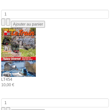
LT454
10,00 €