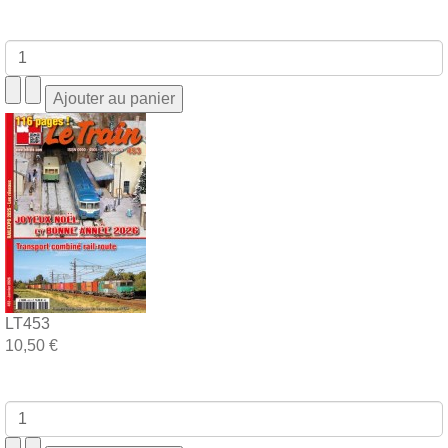
LT453
10,50 €