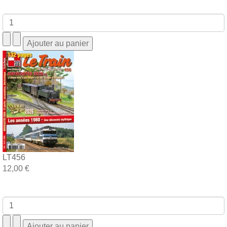
LT456
12,00 €