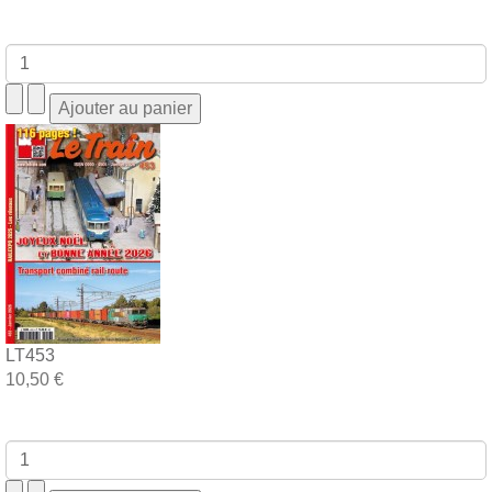
LT453
10,50 €