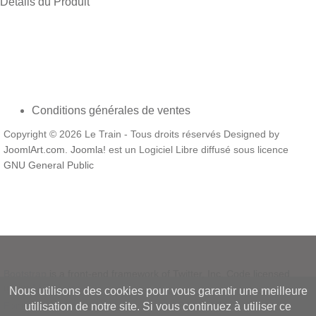
Détails du Produit
Conditions générales de ventes
Copyright © 2026 Le Train - Tous droits réservés Designed by
JoomlArt.com
.
Joomla!
est un Logiciel Libre diffusé sous licence
GNU General Public
Bootstrap
is a front-end framework of Twitter, Inc. Code licensed
under
MIT License.
Nous utilisons des cookies pour vous garantir une meilleure
Font Awesome
font licensed under
SIL OFL 1.1
.
utilisation de notre site. Si vous continuez à utiliser ce