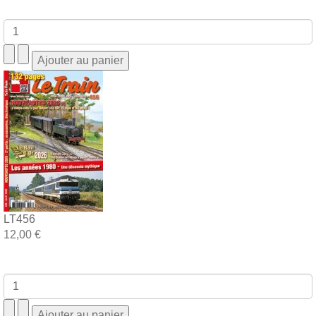
LT456
12,00 €