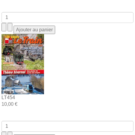
LT454
10,00 €