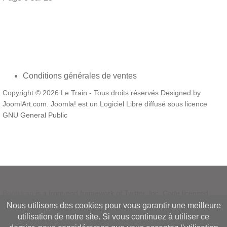
Conditions générales de ventes
Copyright © 2026 Le Train - Tous droits réservés Designed by
JoomlArt.com
.
Joomla!
est un Logiciel Libre diffusé sous licence
GNU General Public
Bootstrap
is a front-end framework of Twitter, Inc. Code licensed
under
MIT License.
Nous utilisons des cookies pour vous garantir une meilleure
Font Awesome
font licensed under
SIL OFL 1.1
.
utilisation de notre site. Si vous continuez à utiliser ce