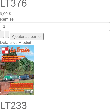
LT376
9,90 €
Remise :
Détails du Produit
LT233