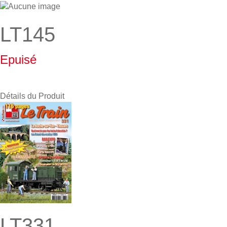
LT145
Epuisé
Détails du Produit
LT331