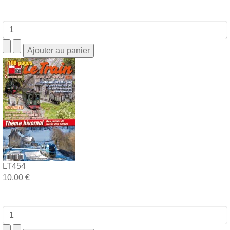
LT454
10,00 €