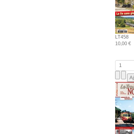
LT458
10,00 €