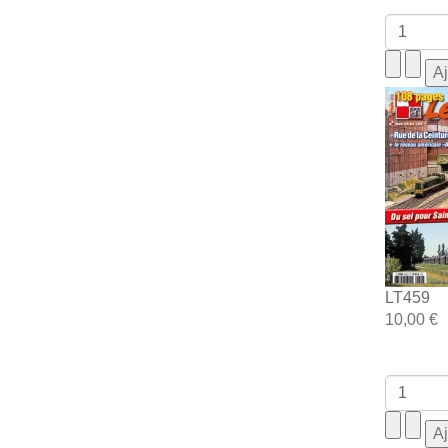
LT459
10,00 €