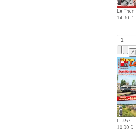
Le Train
14,90 €
LT457
10,00 €