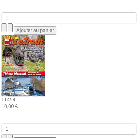
LT454
10,00 €