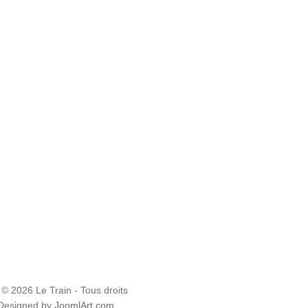
 © 2026 Le Train - Tous droits
 Designed by
JoomlArt.com
.