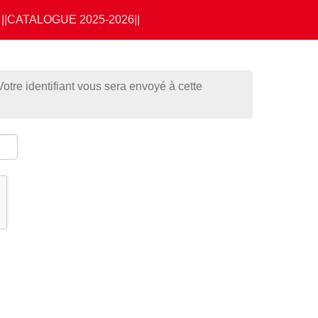
||CATALOGUE 2025-2026||
Votre identifiant vous sera envoyé à cette