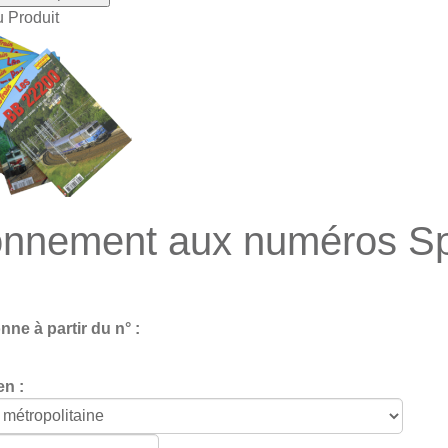
u Produit
nnement aux numéros Spé
ne à partir du n° :
en :