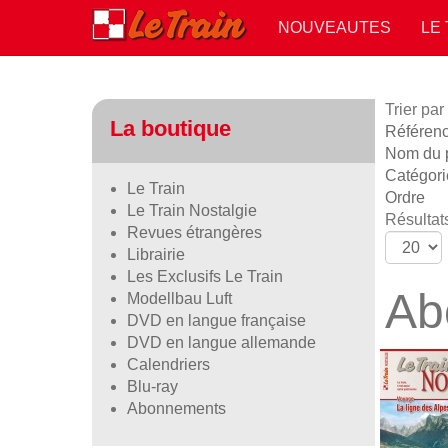
NOUVEAUTES
LE
Trier par
La boutique
Référence
Nom du p
Catégori
Le Train
Ordre
Le Train Nostalgie
Résultats
Revues étrangères
Librairie
Les Exclusifs Le Train
Ab
Modellbau Luft
DVD en langue française
DVD en langue allemande
Calendriers
Blu-ray
Abonnements