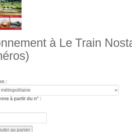
nnement à Le Train Nostal
éros)
en :
ne à partir du n° :