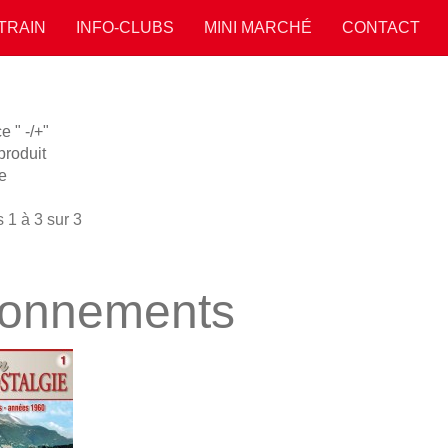
 TRAIN
INFO-CLUBS
MINI MARCHÉ
CONTACT
 " -/+"
roduit
e
 1 à 3 sur 3
onnements