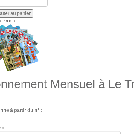
u Produit
nnement Mensuel à Le Tr
ne à partir du n° :
en :