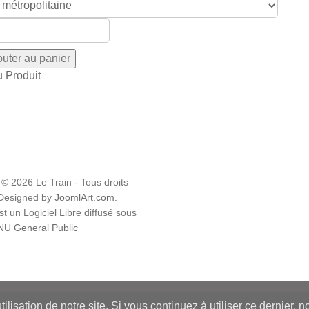
u Produit
 © 2026 Le Train - Tous droits
 Designed by
JoomlArt.com
.
t un Logiciel Libre diffusé sous
U General Public
ilisation de notre site. Si vous continuez à utiliser ce dernier, 