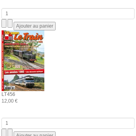
LT456
12,00 €