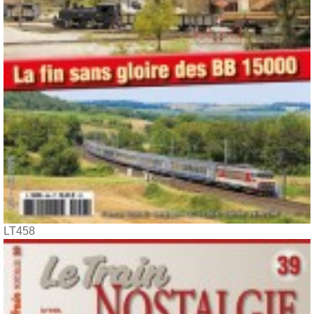
LT458