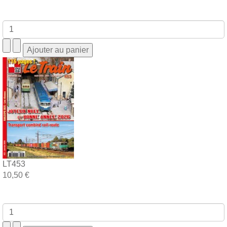
LT453
10,50 €