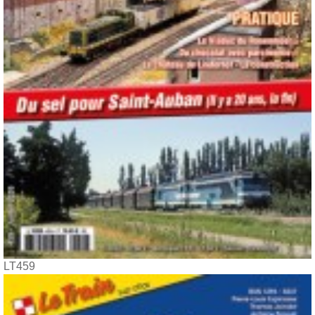
LT459