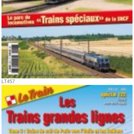
LT457