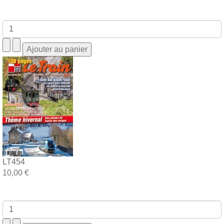
LT454
10,00 €