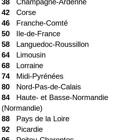
38
Champagne-Ardenne
42
Corse
46
Franche-Comté
50
Ile-de-France
58
Languedoc-Roussillon
64
Limousin
68
Lorraine
74
Midi-Pyrénées
80
Nord-Pas-de-Calais
84
Haute- et Basse-Normandie
(Normandie)
88
Pays de la Loire
92
Picardie
96
Poitou-Charentes