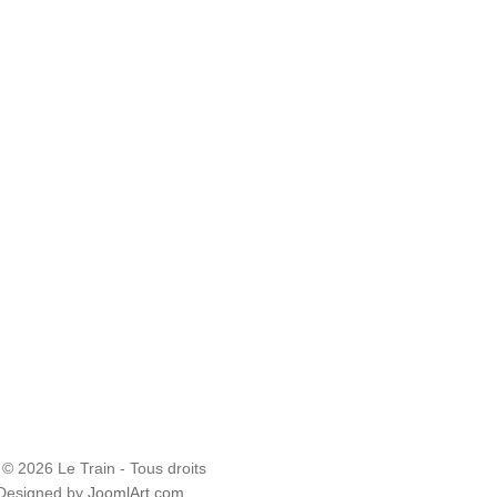
 © 2026 Le Train - Tous droits
 Designed by
JoomlArt.com
.