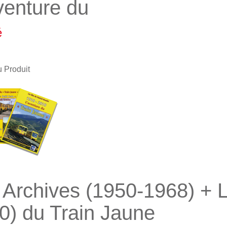
venture du
é
u Produit
 Archives (1950-1968) + L
0) du Train Jaune