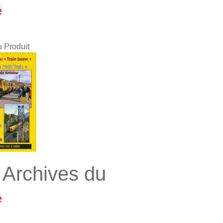
é
u Produit
 Archives du
é