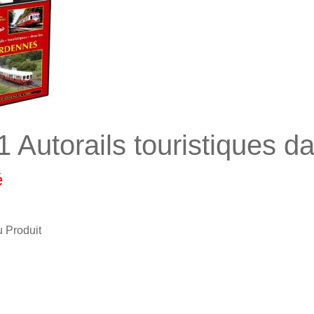
1 Autorails touristiques d
é
u Produit