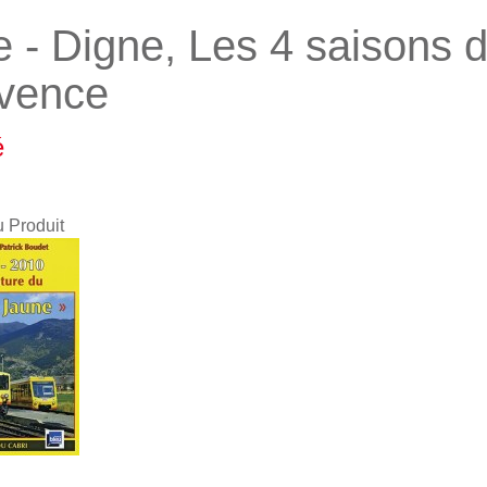
e - Digne, Les 4 saisons 
vence
é
u Produit