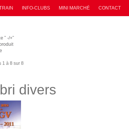
 TRAIN
INFO-CLUBS
MINI MARCHÉ
CONTACT
 " -/+"
roduit
e
 1 à 8 sur 8
bri divers