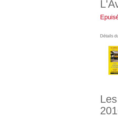
L'A
Epuis
Détails d
Les
201