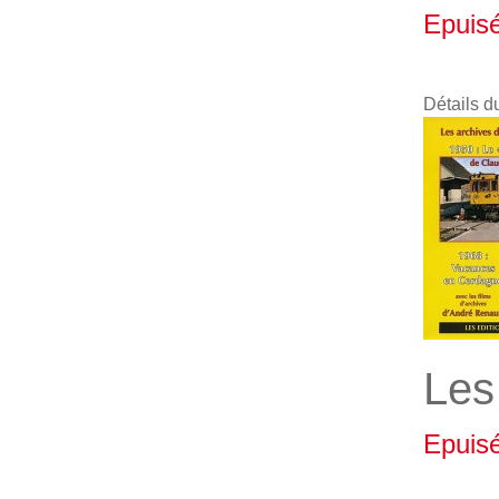
Epuis
Détails d
Les
Epuis