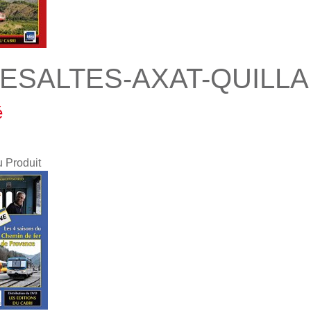
VESALTES-AXAT-QUILL
é
u Produit