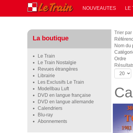
NOUVEAUTES
LE
Trier par
La boutique
Référence
Nom du p
Catégori
Le Train
Ordre
Le Train Nostalgie
Résultats
Revues étrangères
Librairie
Les Exclusifs Le Train
Ca
Modellbau Luft
DVD en langue française
DVD en langue allemande
Calendriers
Blu-ray
Abonnements