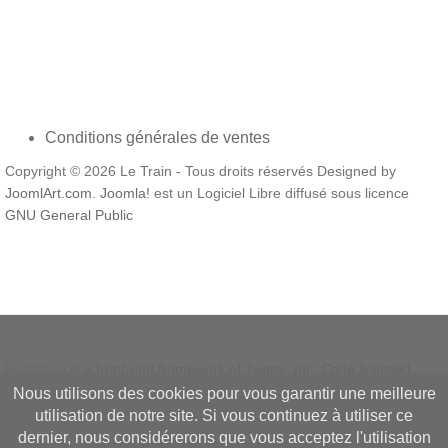
Conditions générales de ventes
Copyright © 2026 Le Train - Tous droits réservés Designed by
JoomlArt.com
.
Joomla!
est un Logiciel Libre diffusé sous licence
GNU General Public
Bootstrap
is a front-end framework of Twitter, Inc. Code licensed
under
MIT License.
Nous utilisons des cookies pour vous garantir une meilleure
Font Awesome
font licensed under
SIL OFL 1.1
.
utilisation de notre site. Si vous continuez à utiliser ce
dernier, nous considérerons que vous acceptez l'utilisation