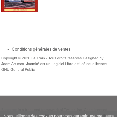
Conditions générales de ventes
Copyright © 2026 Le Train - Tous droits réservés Designed by
JoomlArt.com
.
Joomla!
est un Logiciel Libre diffusé sous licence
GNU General Public
Bootstrap
is a front-end framework of Twitter, Inc. Code licensed
under
MIT License.
Nous utilisons des cookies pour vous garantir une meilleure