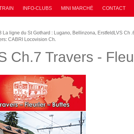
 TRAIN
INFO-CLUBS
MINI MARCHÉ
CONTACT
 La ligne du St Gothard : Lugano, Bellinzona, Erstfeld
LVS Ch .6
ers: CABRI Locovision Ch.
 Ch.7 Travers - Fleur