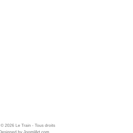
 © 2026 Le Train - Tous droits
 Designed by
JoomlArt.com
.