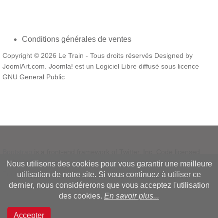
Conditions générales de ventes
Copyright © 2026 Le Train - Tous droits réservés Designed by
JoomlArt.com
.
Joomla!
est un Logiciel Libre diffusé sous licence
GNU General Public
Bootstrap
is a front-end framework of Twitter, Inc. Code licensed
under
MIT License.
Nous utilisons des cookies pour vous garantir une meilleure
Font Awesome
font licensed under
SIL OFL 1.1
.
utilisation de notre site. Si vous continuez à utiliser ce
dernier, nous considérerons que vous acceptez l'utilisation
des cookies.
En savoir plus...
Accepter