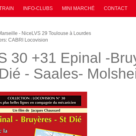
 TRAIN
INFO-CLUBS
MINI MARCHÉ
CONTACT
arseille - Nice
LVS 29 Toulouse à Lourdes
ers: CABRI Locovision
S 30 +31 Epinal -Bruy
 Dié - Saales- Molsh