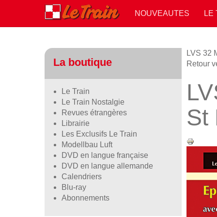
NOUVEAUTES
LE
LVS 32 M
La boutique
Retour v
LV
Le Train
Le Train Nostalgie
St
Revues étrangères
Librairie
Les Exclusifs Le Train
Modellbau Luft
DVD en langue française
DVD en langue allemande
Calendriers
Blu-ray
Abonnements