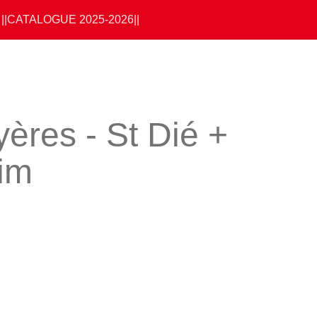
||CATALOGUE 2025-2026||
ères - St Dié +
eim