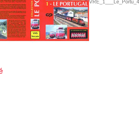
VRE_1___Le_Portu_4
é