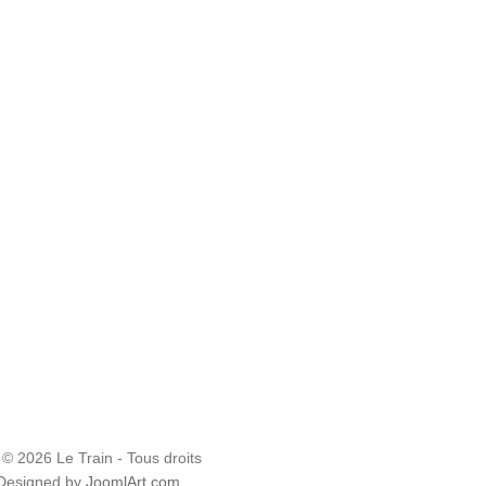
 © 2026 Le Train - Tous droits
 Designed by
JoomlArt.com
.