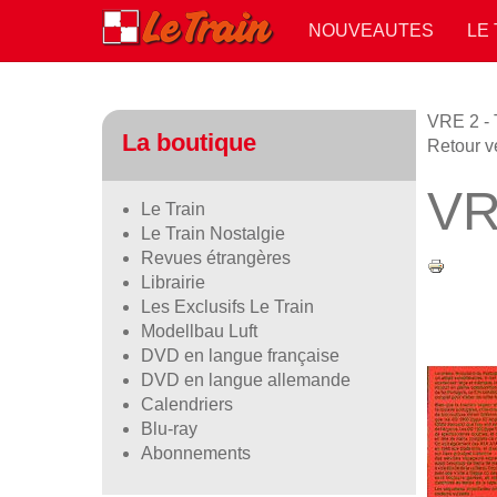
NOUVEAUTES
LE
VRE 2 - 
La boutique
Retour v
VR
Le Train
Le Train Nostalgie
Revues étrangères
Librairie
Les Exclusifs Le Train
Modellbau Luft
DVD en langue française
DVD en langue allemande
Calendriers
Blu-ray
Abonnements