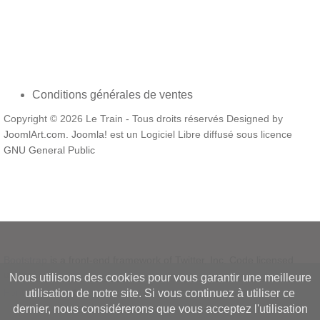
Conditions générales de ventes
Copyright © 2026 Le Train - Tous droits réservés Designed by
JoomlArt.com
.
Joomla!
est un Logiciel Libre diffusé sous licence
GNU General Public
Bootstrap
is a front-end framework of Twitter, Inc. Code licensed
under
MIT License.
Nous utilisons des cookies pour vous garantir une meilleure
Font Awesome
font licensed under
SIL OFL 1.1
.
utilisation de notre site. Si vous continuez à utiliser ce
dernier, nous considérerons que vous acceptez l'utilisation