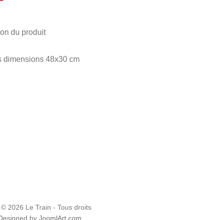
ion du produit
s dimensions 48x30 cm
 © 2026 Le Train - Tous droits
 Designed by
JoomlArt.com
.