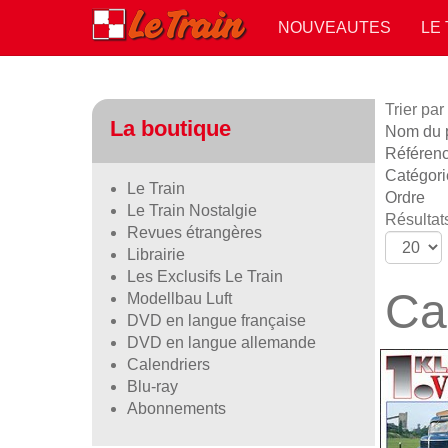
NOUVEAUTES
LE
Trier par
La boutique
Nom du pr
Référen
Catégori
Le Train
Ordre
Le Train Nostalgie
Résultats
Revues étrangères
Librairie
Les Exclusifs Le Train
Ca
Modellbau Luft
DVD en langue française
DVD en langue allemande
Calendriers
Blu-ray
Abonnements