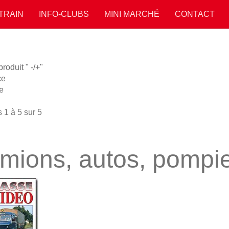
 TRAIN
INFO-CLUBS
MINI MARCHÉ
CONTACT
oduit " -/+"
ce
e
 1 à 5 sur 5
mions, autos, pompier