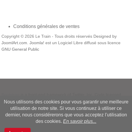
Conditions générales de ventes
Copyright © 2026 Le Train - Tous droits réservés Designed by
JoomlArt.com
.
Joomla!
est un Logiciel Libre diffusé sous licence
GNU General Public
Bootstrap
is a front-end framework of Twitter, Inc. Code licensed
under
MIT License.
Nous utilisons des cookies pour vous garantir une meilleure
Font Awesome
font licensed under
SIL OFL 1.1
.
utilisation de notre site. Si vous continuez à utiliser ce
dernier, nous considérerons que vous acceptez l'utilisation
des cookies.
En savoir plus...