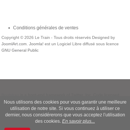
Conditions générales de ventes
Copyright © 2026 Le Train - Tous droits réservés Designed by
JoomlArt.com
.
Joomla!
est un Logiciel Libre diffusé sous licence
GNU General Public
Bootstrap
is a front-end framework of Twitter, Inc. Code licensed
under
MIT License.
Nous utilisons des cookies pour vous garantir une meilleure
Font Awesome
font licensed under
SIL OFL 1.1
.
utilisation de notre site. Si vous continuez à utiliser ce
dernier, nous considérerons que vous acceptez l'utilisation
des cookies.
En savoir plus...