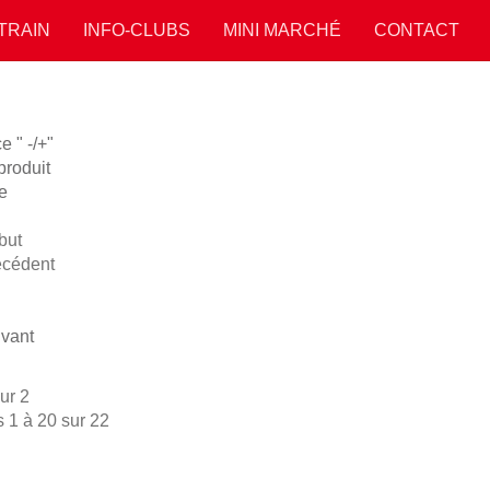
 TRAIN
INFO-CLUBS
MINI MARCHÉ
CONTACT
 " -/+"
roduit
e
but
écédent
vant
ur 2
s 1 à 20 sur 22