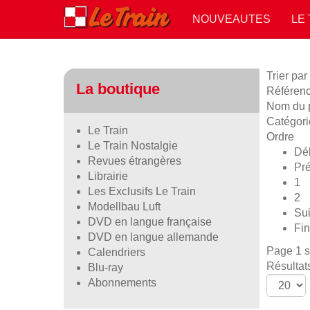
NOUVEAUTES
LE
Trier par
La boutique
Référence
Nom du p
Catégori
Le Train
Ordre
Le Train Nostalgie
Dé
Revues étrangères
Pr
Librairie
1
Les Exclusifs Le Train
2
Modellbau Luft
Sui
DVD en langue française
Fin
DVD en langue allemande
Page 1 s
Calendriers
Résultat
Blu-ray
Abonnements