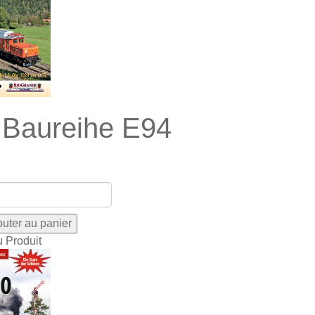
 Baureihe E94
u Produit