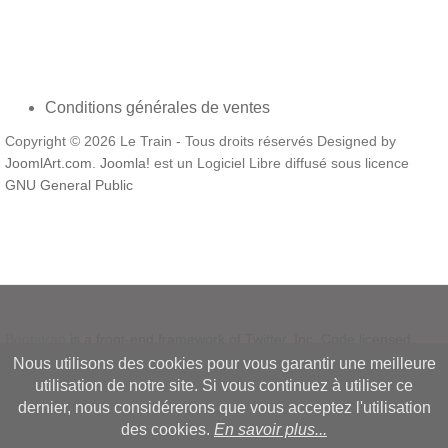
Conditions générales de ventes
Copyright © 2026 Le Train - Tous droits réservés Designed by
JoomlArt.com
.
Joomla!
est un Logiciel Libre diffusé sous licence
GNU General Public
Bootstrap
is a front-end framework of Twitter, Inc. Code licensed
under
MIT License.
Nous utilisons des cookies pour vous garantir une meilleure
Font Awesome
font licensed under
SIL OFL 1.1
.
utilisation de notre site. Si vous continuez à utiliser ce
dernier, nous considérerons que vous acceptez l'utilisation
des cookies.
En savoir plus...