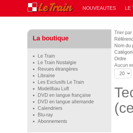
NOUVEAUTES
LE
Trier par
La boutique
Référence
Nom du p
Catégori
Le Train
Ordre
Le Train Nostalgie
Aucun en
Revues étrangères
Librairie
Les Exclusifs Le Train
Te
Modellbau Luft
DVD en langue française
DVD en langue allemande
(ce
Calendriers
Blu-ray
Abonnements