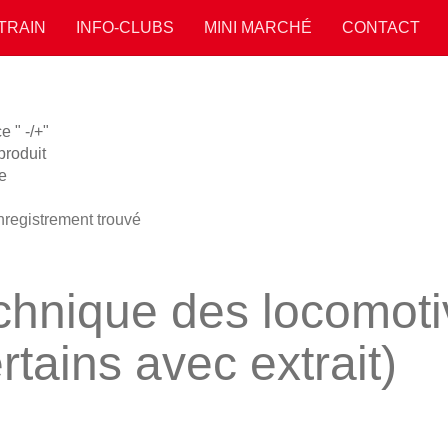
 TRAIN
INFO-CLUBS
MINI MARCHÉ
CONTACT
 " -/+"
roduit
e
registrement trouvé
chnique des locomoti
rtains avec extrait)