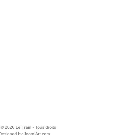
 © 2026 Le Train - Tous droits
 Designed by
JoomlArt.com
.