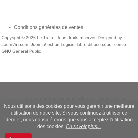
Conditions générales de ventes
Copyright © 2026 Le Train - Tous droits réservés Designed by
JoomlArt.com
.
Joomla!
est un Logiciel Libre diffusé sous licence
GNU General Public
Bootstrap
is a front-end framework of Twitter, Inc. Code licensed
under
MIT License.
Nous utilisons des cookies pour vous garantir une meilleure
Font Awesome
font licensed under
SIL OFL 1.1
.
utilisation de notre site. Si vous continuez à utiliser ce
dernier, nous considérerons que vous acceptez l'utilisation
des cookies.
En savoir plus...