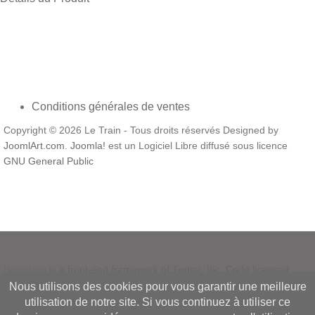
Conditions générales de ventes
Copyright © 2026 Le Train - Tous droits réservés Designed by
JoomlArt.com
.
Joomla!
est un Logiciel Libre diffusé sous licence
GNU General Public
Bootstrap
is a front-end framework of Twitter, Inc. Code licensed
under
MIT License.
Nous utilisons des cookies pour vous garantir une meilleure
Font Awesome
font licensed under
SIL OFL 1.1
.
utilisation de notre site. Si vous continuez à utiliser ce