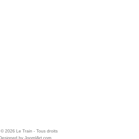
 © 2026 Le Train - Tous droits
 Designed by
JoomlArt.com
.