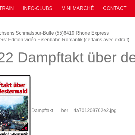
 TRAIN
INFO-CLUBS
MINI MARCHÉ
CONTACT
hsens Schmalspur-Bulle (55)
6419 Rhone Express
ers: Edition vidéo Eisenbahn-Romantik (certains avec extrait)
22 Dampftakt über d
Dampftakt___ber__4a701208762e2.jpg