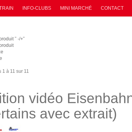
 TRAIN
INFO-CLUBS
MINI MARCHÉ
CONTACT
oduit " -/+"
roduit
ce
e
 1 à 11 sur 11
ition vidéo Eisenbah
rtains avec extrait)