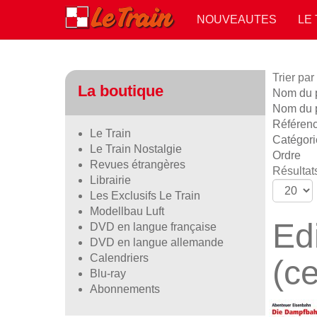
NOUVEAUTES
LE
Trier par
La boutique
Nom du pr
Nom du p
Référen
Le Train
Catégori
Le Train Nostalgie
Ordre
Revues étrangères
Résultats
Librairie
Les Exclusifs Le Train
Modellbau Luft
Ed
DVD en langue française
DVD en langue allemande
Calendriers
(ce
Blu-ray
Abonnements