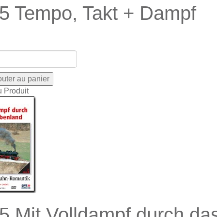
5 Tempo, Takt + Dampf
u Produit
5 Mit Volldampf durch d