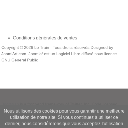
Conditions générales de ventes
Copyright © 2026 Le Train - Tous droits réservés Designed by
JoomlArt.com
.
Joomla!
est un Logiciel Libre diffusé sous licence
GNU General Public
Bootstrap
is a front-end framework of Twitter, Inc. Code licensed
under
MIT License.
Nous utilisons des cookies pour vous garantir une meilleure
Font Awesome
font licensed under
SIL OFL 1.1
.
utilisation de notre site. Si vous continuez à utiliser ce
dernier, nous considérerons que vous acceptez l'utilisation