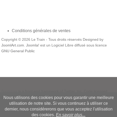
Conditions générales de ventes
Copyright © 2026 Le Train - Tous droits réservés Designed by
JoomlArt.com
.
Joomla!
est un Logiciel Libre diffusé sous licence
GNU General Public
Bootstrap
is a front-end framework of Twitter, Inc. Code licensed
under
MIT License.
Nous utilisons des cookies pour vous garantir une meilleure
Font Awesome
font licensed under
SIL OFL 1.1
.
utilisation de notre site. Si vous continuez à utiliser ce
dernier, nous considérerons que vous acceptez l'utilisation
des cookies.
En savoir plus...