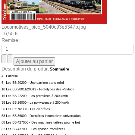
Locomotives_bico_5040c93e5347b.jpg
16,50 €
Remise :
Description du produit
Sommaire
4 Editorial
6 Les BB 20200 - Une carrière sans relief
10 Les BB 20011/20012 - Prototypes des «Sybic»
16 Les BB 22200 - Les premières à 200 km/h
38 Les BB 26000 - La polyvalence à 200 km/h
56 Les CC 92000 - Les discrètes
58 Les BB 36000 - Dernières locomotives universelles
68 Les BB 427000 - Des machines taillées pour le fret
82 Les BB 437000 - Les «passe-frontières»