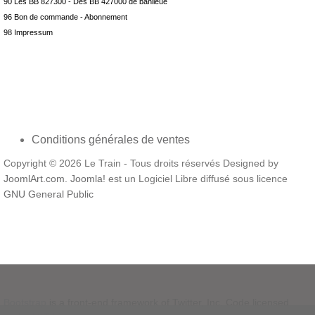
90 Les BB 827300 - Des BB 427000 de banlieue
96 Bon de commande - Abonnement
98 Impressum
Conditions générales de ventes
Copyright © 2026 Le Train - Tous droits réservés Designed by
JoomlArt.com
.
Joomla!
est un Logiciel Libre diffusé sous licence
GNU General Public
Bootstrap
is a front-end framework of Twitter, Inc. Code licensed