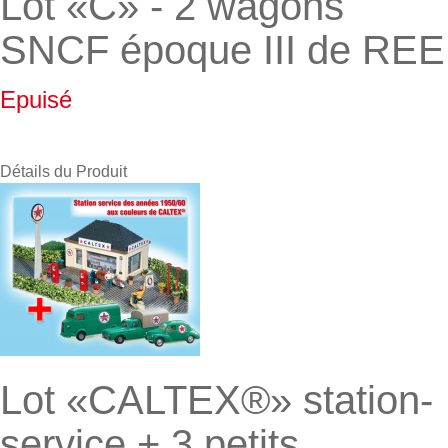
Lot «C» - 2 wagons
SNCF époque III de REE
Epuisé
Détails du Produit
Lot «CALTEX®» station-
service + 3 petits