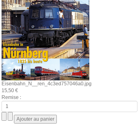
Eisenbahn_N__ren_4c3ed757046a0.jpg
15,50 €
Remise :