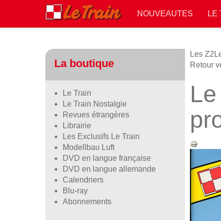
NOUVEAUTES
LE
Les Z2
L
La boutique
Retour v
Le
Le Train
Le Train Nostalgie
pro
Revues étrangères
Librairie
Les Exclusifs Le Train
Modellbau Luft
DVD en langue française
DVD en langue allemande
Calendriers
Blu-ray
Abonnements