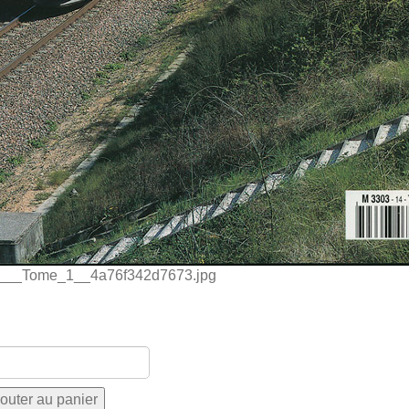
__Tome_1__4a76f342d7673.jpg