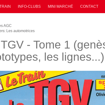
 TRAIN
INFO-CLUBS
MINI MARCHÉ
CONTACT
es AGC
ers: Les automotrices
 TGV - Tome 1 (genès
totypes, les lignes...)