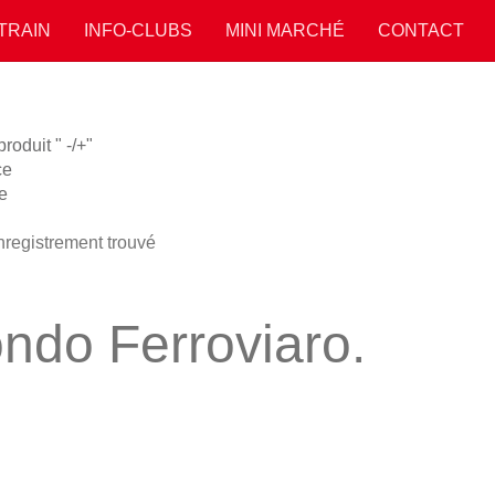
 TRAIN
INFO-CLUBS
MINI MARCHÉ
CONTACT
oduit " -/+"
ce
e
registrement trouvé
ndo Ferroviaro.