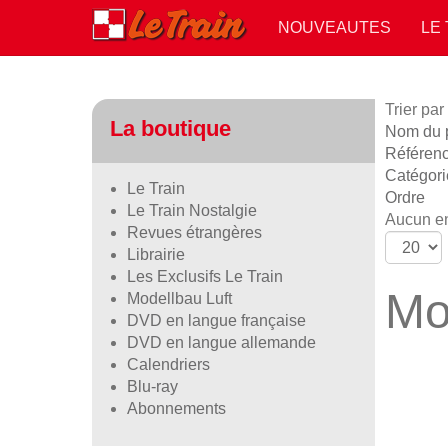
NOUVEAUTES
LE
Trier par
La boutique
Nom du pr
Référen
Catégori
Le Train
Ordre
Le Train Nostalgie
Aucun en
Revues étrangères
Librairie
Les Exclusifs Le Train
Mo
Modellbau Luft
DVD en langue française
DVD en langue allemande
Calendriers
Blu-ray
Abonnements