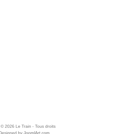
 © 2026 Le Train - Tous droits
 Designed by
JoomlArt.com
.