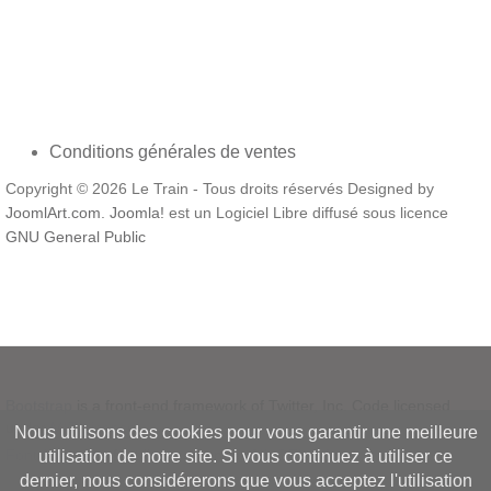
Conditions générales de ventes
Copyright © 2026 Le Train - Tous droits réservés Designed by
JoomlArt.com
.
Joomla!
est un Logiciel Libre diffusé sous licence
GNU General Public
Bootstrap
is a front-end framework of Twitter, Inc. Code licensed
under
MIT License.
Nous utilisons des cookies pour vous garantir une meilleure
Font Awesome
font licensed under
SIL OFL 1.1
.
utilisation de notre site. Si vous continuez à utiliser ce
dernier, nous considérerons que vous acceptez l'utilisation