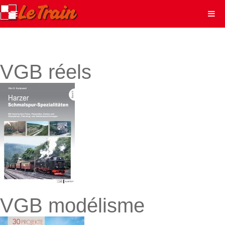
VGB réels
VGB modélisme