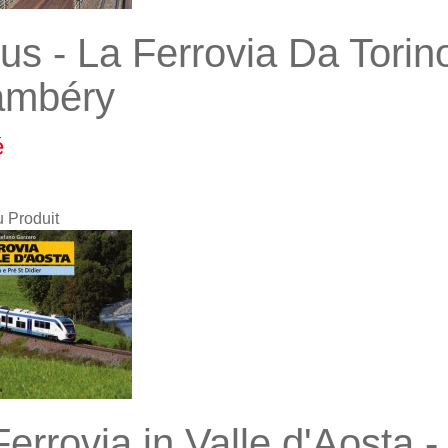
jus - La Ferrovia Da Tori
ambéry
é
u Produit
errovia in Valle d'Aosta -