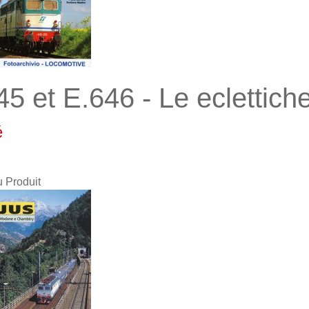
45 et E.646 - Le eclettich
é
u Produit