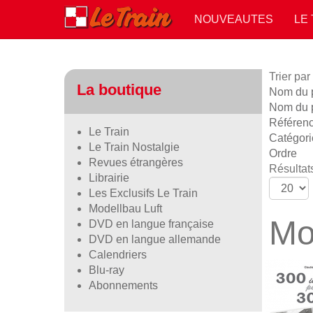
NOUVEAUTES
LE
Trier par
La boutique
Nom du pr
Nom du p
Référen
Le Train
Catégori
Le Train Nostalgie
Ordre
Revues étrangères
Résultats
Librairie
Les Exclusifs Le Train
Modellbau Luft
Mo
DVD en langue française
DVD en langue allemande
Calendriers
Blu-ray
Abonnements