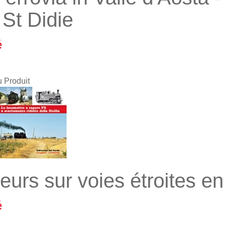
 St Didie
é
u Produit
eurs sur voies étroites en 
é