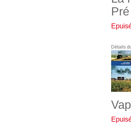
Pré
Epuis
Détails d
Vap
Epuis