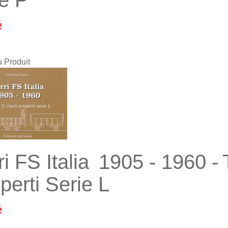
ie P
é
u Produit
ri FS Italia 1905 - 1960 -
perti Serie L
é