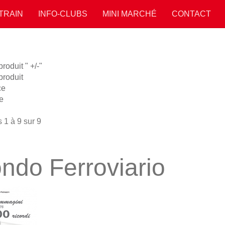
 TRAIN
INFO-CLUBS
MINI MARCHÉ
CONTACT
oduit " +/-"
roduit
ce
e
 1 à 9 sur 9
ndo Ferroviario