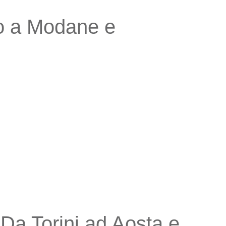
no a Modane e
 Da Torini ad Aosta e