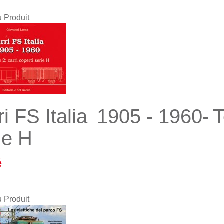
u Produit
ri FS Italia 1905 - 1960- 
ie H
é
u Produit