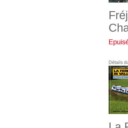
Fré
Ch
Epuis
Détails d
La F