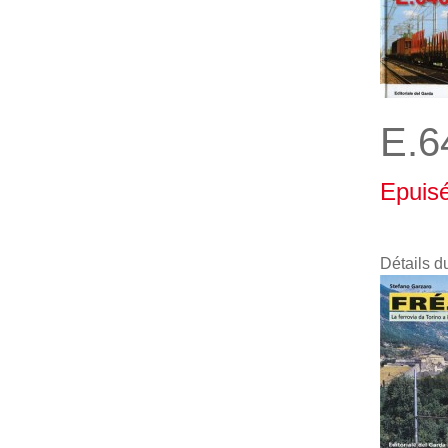
E.6
Epuis
Détails d