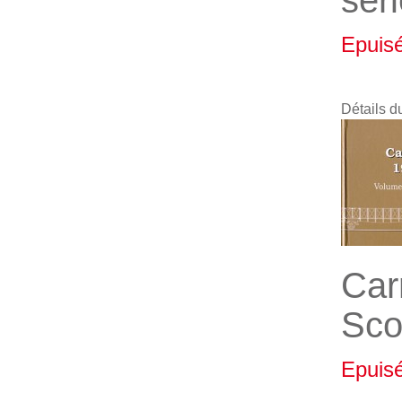
ser
Epuis
Détails d
Car
Sco
Epuis