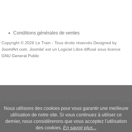
Conditions générales de ventes
Copyright © 2026 Le Train - Tous droits réservés Designed by
JoomlArt.com
.
Joomla!
est un Logiciel Libre diffusé sous licence
GNU General Public
Bootstrap
is a front-end framework of Twitter, Inc. Code licensed
under
MIT License.
Nous utilisons des cookies pour vous garantir une meilleure
Font Awesome
font licensed under
SIL OFL 1.1
.
utilisation de notre site. Si vous continuez à utiliser ce
dernier, nous considérerons que vous acceptez l'utilisation
des cookies.
En savoir plus...