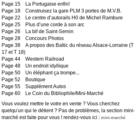
Page 15 La Portugaise enfin!
Page 18 Construisez la gare PLM 3 portes de M.V.B.
Page 22 Le centre d’autorails H0 de Michel Rambure
Page 25 Plus d’une corde à son arc
Page 26 La bif de Saint-Sernin
Page 28 Concours Photos
Page 38 A propos des Baltic du réseau Alsace-Lorraine (T
17 et T 18)
Page 44 Western Railroad
Page 48 Un endroit idyllique
Page 50 Un éléphant ça trompe...
Page 52 Boutique
Page 55 Supplément Autos
Page 60 Le Coin du Bibliophile/Mini-Marché
Vous voulez mettre le votre en vente ? Vous cherchez
quelqu'un qui le détient ? Pas de problèmes, la section mini-
marché est faite pour vous ! rendez-vous ici :
mini-marché
Traction vapeur Automotrice Actualité Concours
photo Matériel roulant Batiments Décor végétation