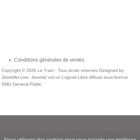
Présentation de réseau Conseils pratiques E positions
et salon Concours Véhicules routiers Divers Modélisme
Conditions générales de ventes
Copyright © 2026 Le Train - Tous droits réservés Designed by
JoomlArt.com
.
Joomla!
est un Logiciel Libre diffusé sous licence
GNU General Public
Bootstrap
is a front-end framework of Twitter, Inc. Code licensed
under
MIT License.
Nous utilisons des cookies pour vous garantir une meilleure